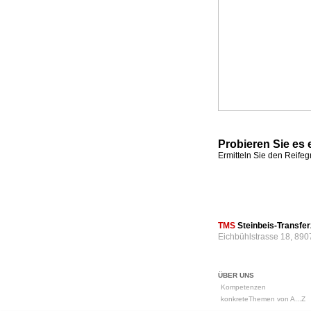
Probieren Sie es 
Ermitteln Sie den Reife
TMS
Steinbeis-Transf
Eichbühlstrasse 18, 890
ÜBER UNS
Kompetenzen
konkreteThemen von A...Z