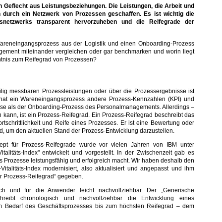
n Geflecht aus Leistungsbeziehungen. Die Leistungen, die Arbeit und
 durch ein Netzwerk von Prozessen geschaffen. Es ist wichtig die
snetzwerks transparent hervorzuheben und die Reifegrade der
areneingangsprozess aus der Logistik und einen Onboarding-Prozess
ment miteinander vergleichen oder gar benchmarken und worin liegt
ntnis zum Reifegrad von Prozessen?
ilig messbaren Prozessleistungen oder über die Prozessergebnisse ist
o hat ein Wareneingangsprozess andere Prozess-Kennzahlen (KPI) und
se als der Onboarding-Prozess des Personalmanagements. Allerdings –
 kann, ist ein Prozess-Reifegrad. Ein Prozess-Reifegrad beschreibt das
rtschrittlichkeit und Reife eines Prozesses. Er ist eine Bewertung oder
rd, um den aktuellen Stand der Prozess-Entwicklung darzustellen.
zept für Prozess-Reifegrade wurde vor vielen Jahren von IBM unter
talitäts-Index" entwickelt und vorgestellt. In der Zwischenzeit gab es
s Prozesse leistungsfähig und erfolgreich macht. Wir haben deshalb den
Vitalitäts-Index modernisiert, also aktualisiert und angepasst und ihm
 Prozess-Reifegrad“ gegeben.
ch und für die Anwender leicht nachvollziehbar. Der „Generische
chreibt chronologisch und nachvollziehbar die Entwicklung eines
m Bedarf des Geschäftsprozesses bis zum höchsten Reifegrad – dem