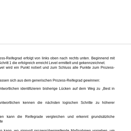
ess-Reifegrad erfolgt von links oben nach rechts unten. Beginnend mit
hritt 1 die erfolgreich erreicht Level ermittelt und gekennzeichnet.
evel wird ein Punkt notiert und zum Schluss alle Punkte zum Prozess-
lassen sich aus dem generischen Prozess-Reifegrad gewinnen:
twortlichen identifizieren bisherige Lücken auf dem Weg zu „Best in
antwortlichen kennen die nächsten logischen Schritte zu höherer
n kann die Reifegrade vergleichen und erkennt grundsätzliche
ite
n kann, wo sinnvoll prozessübergreifende Maßnahmen vorsehen, um