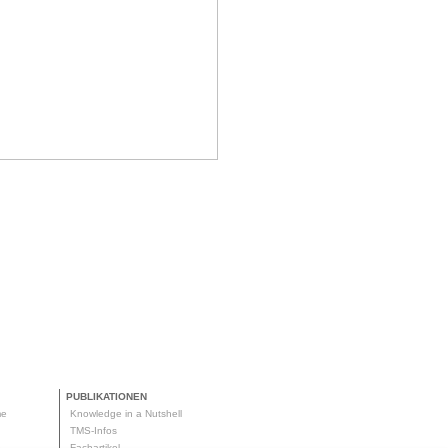
PUBLIKATIONEN
me
Knowledge in a Nutshell
g
TMS-Infos
me
Fachartikel