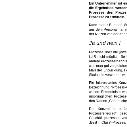
Ein Unternehmen ist ei
die Ergebnisse werden
Prozesse des Prozes
Prozesse zu ermitteln.
Kann man z.B. einen W
aus dem Personalmanage
der Nutzen von der Ken
Ja und nein !
Prozesse über die jewe
i.d.R nicht möglich. S
andere Prozessergebnis
was man gut vergleichen
Maß der Entwicklung, Fo
Skala, die verwendet wi
Ein interessantes Kon
Bezeichnung "Prozess-Vi
weitere Erkenntnisse wa
ursprünglichen Prozess-
den Namen „Generischer
Das Konzept ist einfa
Prozessreifegrad“ bes
Geschäftsprozesses vo
„Best in Class“-Prozess.