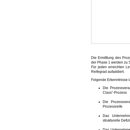
Die Ermittlung des Proz
der Phase 1 werden zu Sc
Für jeden erreichten L
Reifegrad aufaddiert.
Folgende Erkenntnisse 
Die Prozessveran
Class“-Prozess
Die Prozessver
Prozessreife
Das Unternehme
strukturelle Defiz
Das Unternehme