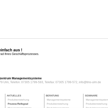
einfach aus !
grad Ihres Geschäftsprozesses.
erzentrum Managementsysteme
79 Ulm, Telefon: 07305 1799-593, Telefax: 07305 1799-572, info@tms-ulm.de
AKTUELLES
BERATUNG
SEMINARE
Produktentstehung
Managementsysteme
Managementsyste
Prozess-Reifegrad
Produktentstehung
Produktentstehun
Managementsysteme
Produktionssysteme
Produktionssyste