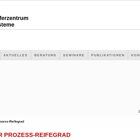
sferzentrum
steme
AKTUELLES
BERATUNG
SEMINARE
PUBLIKATIONEN
KON
ozess-Reifegrad
R PROZESS-REIFEGRAD