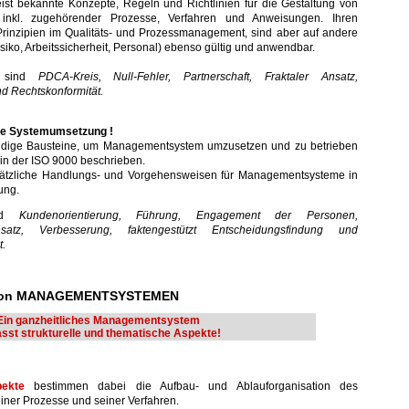
ist bekannte Konzepte, Regeln und Richtlinien für die Gestaltung von
inkl. zugehörender Prozesse, Verfahren und Anweisungen. Ihren
rinzipien im Qualitäts- und Prozessmanagement, sind aber auf andere
iko, Arbeitssicherheit, Personal) ebenso gültig und anwendbar.
n sind
PDCA-Kreis, Null-Fehler, Partnerschaft, Fraktaler Ansatz,
nd Rechtskonformität.
die Systemumsetzung !
ndige Bausteine, um Managementsystem umzusetzen und zu betrieben
 in der ISO 9000 beschrieben.
sätzliche Handlungs- und Vorgehensweisen für Managementsysteme in
ung.
ind
Kundenorientierung, Führung, Engagement der Personen,
Ansatz, Verbesserung, faktengestützt Entscheidungsfindung und
.
von MANAGEMENTSYSTEMEN
Ein ganzheitliches Managementsystem
sst strukturelle und thematische Aspekte!
pekte
bestimmen dabei die Aufbau- und Ablauforganisation des
ner Prozesse und seiner Verfahren.