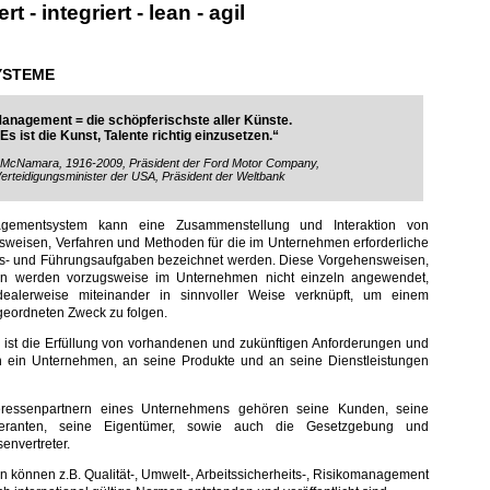
t - integriert - lean - agil
YSTEME
anagement = die schöpferischste aller Künste.
Es ist die Kunst, Talente richtig einzusetzen.“
 McNamara, 1916-2009, Präsident der Ford Motor Company,
erteidigungsminister der USA, Präsident der Weltbank
gementsystem kann eine Zusammenstellung und Interaktion von
weisen, Verfahren und Methoden für die im Unternehmen erforderliche
ns- und Führungsaufgaben bezeichnet werden. Diese Vorgehensweisen,
n werden vorzugsweise im Unternehmen nicht einzeln angewendet,
ealerweise miteinander in sinnvoller Weise verknüpft, um einem
eordneten Zweck zu folgen.
st die Erfüllung von vorhandenen und zukünftigen Anforderungen und
 ein Unternehmen, an seine Produkte und an seine Dienstleistungen
eressenpartnern eines Unternehmens gehören seine Kunden, seine
ieferanten, seine Eigentümer, sowie auch die Gesetzgebung und
senvertreter.
können z.B. Qualität-, Umwelt-, Arbeitssicherheits-, Risikomanagement