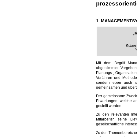
prozessorientier
1. MANAGEMENTS
„M
Robert
V
Mit dem Begriff Mana
abgestimmten Vorgehens
Planungs-, Organisatio
Verfahren und Methode
sondern eben auch id
gemeinsamen und überg
Der gemeinsame Zweck i
Erwartungen, welche an
gestellt werden.
Zu den relevanten Int
Mitarbeiter, seine L
gesellschaftliche Interes
Zu den Themenbereichen 