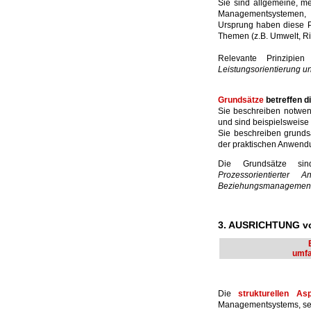
Sie sind allgemeine, me
Managementsystemen, 
Ursprung haben diese P
Themen (z.B. Umwelt, Ris
Relevante Prinzipie
Leistungsorientierung u
Grundsätze
betreffen 
Sie beschreiben notwe
und sind beispielsweise
Sie beschreiben grund
der praktischen Anwend
Die Grundsätze s
Prozessorientierter 
Beziehungsmanagement
3. AUSRICHTUNG 
umfa
Die
strukturellen As
Managementsystems, sei