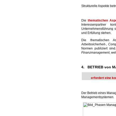
Strukturelle Aspekte bet
Die
thematischen Asp
Interessenpartner k
Unternehmensführung se
und Erfüllung stehen.
Die thematischen As
Arbeitssicherheit-, Co
Normen publiziert si
Finanzmanagement
, we
4. BETRIEB von
erfordert eine k
Der Betrieb eines Manag
Managementsystemen.