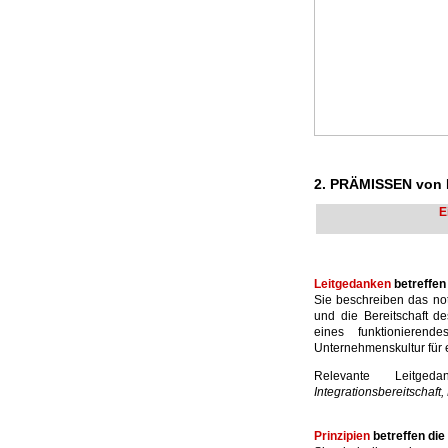
2. PRÄMISSEN vo
E
Leitgedanken
betreffe
Sie beschreiben das not
und die Bereitschaft d
eines funktioniere
Unternehmenskultur für
Relevante Leitg
Integrationsbereitschaft
Prinzipien
betreffen di