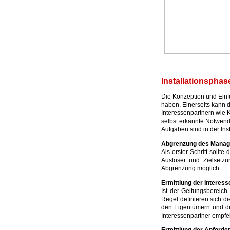
Installationspha
Die Konzeption und Ein
haben. Einerseits kann 
Interessenpartnern wie K
selbst erkannte Notwend
Aufgaben sind in der Inst
Abgrenzung des Mana
Als erster Schritt soll
Auslöser und Zielsetz
Abgrenzung möglich.
Ermittlung der Interes
Ist der Geltungsbereich 
Regel definieren sich d
den Eigentümern und de
Interessenpartner empfe
Ermittlung der Anforde