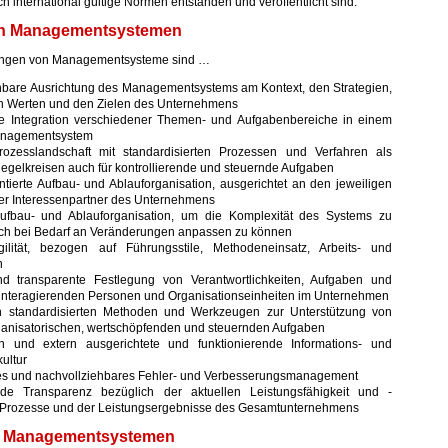
 international gültige Normen entstanden und veröffentlicht sind.
on Managementsystemen
zungen von Managementsysteme sind …
hbare Ausrichtung des Managementsystems am Kontext, den Strategien,
en Werten und den Zielen des Unternehmens
e Integration verschiedener Themen- und Aufgabenbereiche in einem
nagementsystem
rozesslandschaft mit standardisierten Prozessen und Verfahren als
gelkreisen auch für kontrollierende und steuernde Aufgaben
ntierte Aufbau- und Ablauforganisation, ausgerichtet an den jeweiligen
er Interessenpartner des Unternehmens
ufbau- und Ablauforganisation, um die Komplexität des Systems zu
ich bei Bedarf an Veränderungen anpassen zu können
ilität, bezogen auf Führungsstile, Methodeneinsatz, Arbeits- und
n
d transparente Festlegung von Verantwortlichkeiten, Aufgaben und
 interagierenden Personen und Organisationseinheiten im Unternehmen
 standardisierten Methoden und Werkzeugen zur Unterstützung von
ganisatorischen, wertschöpfenden und steuernden Aufgaben
n und extern ausgerichtete und funktionierende Informations- und
ultur
es und nachvollziehbares Fehler- und Verbesserungsmanagement
de Transparenz bezüglich der aktuellen Leistungsfähigkeit und -
 Prozesse und der Leistungsergebnisse des Gesamtunternehmens
n Managementsystemen