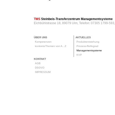
TMS
Steinbeis-Transferzentrum Managementsysteme
Eichbühlstrasse 18, 89079 Ulm, Telefon: 07305 1799-593
ÜBER UNS
AKTUELLES
Kompetenzen
Produktentstehung
konkreteThemen von A...Z
Prozess-Reifegrad
Managementsysteme
KVP
KONTAKT
AGB
DSGVO
IMPRESSUM