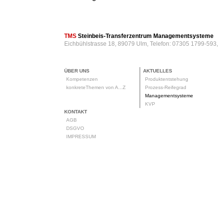
TMS
Steinbeis-Transferzentrum Managementsysteme
Eichbühlstrasse 18, 89079 Ulm, Telefon: 07305 1799-593
ÜBER UNS
AKTUELLES
Kompetenzen
Produktentstehung
konkreteThemen von A...Z
Prozess-Reifegrad
Managementsysteme
KVP
KONTAKT
AGB
DSGVO
IMPRESSUM