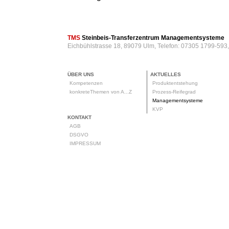
TMS
Steinbeis-Transferzentrum Managementsysteme
Eichbühlstrasse 18, 89079 Ulm, Telefon: 07305 1799-593
ÜBER UNS
AKTUELLES
Kompetenzen
Produktentstehung
konkreteThemen von A...Z
Prozess-Reifegrad
Managementsysteme
KVP
KONTAKT
AGB
DSGVO
IMPRESSUM