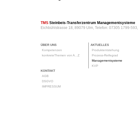
TMS
Steinbeis-Transferzentrum Managementsysteme
Eichbühlstrasse 18, 89079 Ulm, Telefon: 07305 1799-593
ÜBER UNS
AKTUELLES
Kompetenzen
Produktentstehung
konkreteThemen von A...Z
Prozess-Reifegrad
Managementsysteme
KVP
KONTAKT
AGB
DSGVO
IMPRESSUM