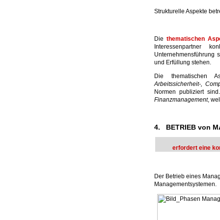
Strukturelle Aspekte bet
Die
thematischen Asp
Interessenpartner k
Unternehmensführung se
und Erfüllung stehen.
Die thematischen As
Arbeitssicherheit-, Co
Normen publiziert si
Finanzmanagement
, we
4. BETRIEB von
erfordert eine k
Der Betrieb eines Manag
Managementsystemen.