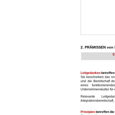
2. PRÄMISSEN vo
E
Leitgedanken
betreffe
Sie beschreiben das not
und die Bereitschaft d
eines funktioniere
Unternehmenskultur für
Relevante Leitg
Integrationsbereitschaft
Prinzipien
betreffen di