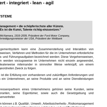
t - integriert - lean - agil
YSTEME
anagement = die schöpferischste aller Künste.
Es ist die Kunst, Talente richtig einzusetzen.“
 McNamara, 1916-2009, Präsident der Ford Motor Company,
erteidigungsminister der USA, Präsident der Weltbank
gementsystem kann eine Zusammenstellung und Interaktion von
weisen, Verfahren und Methoden für die im Unternehmen erforderliche
ns- und Führungsaufgaben bezeichnet werden. Diese Vorgehensweisen,
n werden vorzugsweise im Unternehmen nicht einzeln angewendet,
ealerweise miteinander in sinnvoller Weise verknüpft, um einem
eordneten Zweck zu folgen.
st die Erfüllung von vorhandenen und zukünftigen Anforderungen und
 ein Unternehmen, an seine Produkte und an seine Dienstleistungen
eressenpartnern eines Unternehmens gehören seine Kunden, seine
ieferanten, seine Eigentümer, sowie auch die Gesetzgebung und
senvertreter.
können z.B. Qualität-, Umwelt-, Arbeitssicherheits-, Risikomanagement