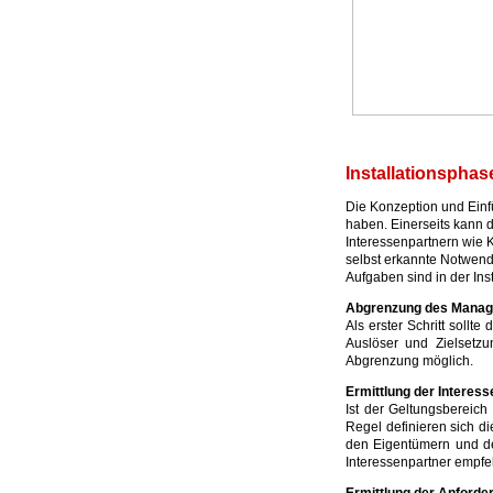
Installationspha
Die Konzeption und Ein
haben. Einerseits kann 
Interessenpartnern wie K
selbst erkannte Notwend
Aufgaben sind in der Inst
Abgrenzung des Mana
Als erster Schritt soll
Auslöser und Zielsetz
Abgrenzung möglich.
Ermittlung der Interes
Ist der Geltungsbereich 
Regel definieren sich d
den Eigentümern und de
Interessenpartner empfe
Ermittlung der Anforde