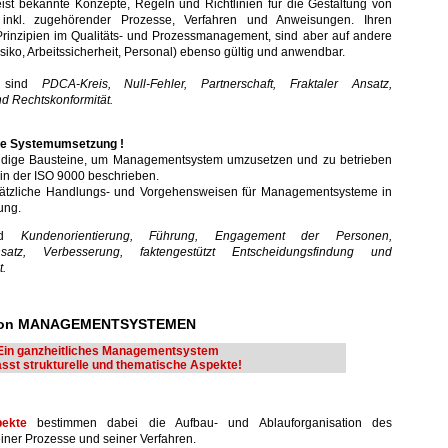
ist bekannte Konzepte, Regeln und Richtlinien für die Gestaltung von
inkl. zugehörender Prozesse, Verfahren und Anweisungen. Ihren
rinzipien im Qualitäts- und Prozessmanagement, sind aber auf andere
iko, Arbeitssicherheit, Personal) ebenso gültig und anwendbar.
n sind
PDCA-Kreis, Null-Fehler, Partnerschaft, Fraktaler Ansatz,
nd Rechtskonformität.
die Systemumsetzung !
ndige Bausteine, um Managementsystem umzusetzen und zu betrieben
 in der ISO 9000 beschrieben.
sätzliche Handlungs- und Vorgehensweisen für Managementsysteme in
ung.
ind
Kundenorientierung, Führung, Engagement der Personen,
Ansatz, Verbesserung, faktengestützt Entscheidungsfindung und
.
von MANAGEMENTSYSTEMEN
Ein ganzheitliches Managementsystem
sst strukturelle und thematische Aspekte!
pekte
bestimmen dabei die Aufbau- und Ablauforganisation des
ner Prozesse und seiner Verfahren.