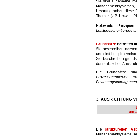
Sie sind allgemeine, me
Managementsystemen, 
Ursprung haben diese P
Themen (z.B. Umwelt, Ris
Relevante Prinzipie
Leistungsorientierung u
Grundsätze
betreffen 
Sie beschreiben notwe
und sind beispielsweise
Sie beschreiben grund
der praktischen Anwend
Die Grundsätze s
Prozessorientierter 
Beziehungsmanagement
3. AUSRICHTUNG 
umfa
Die
strukturellen As
Managementsystems, sei