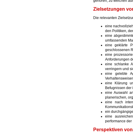
gehören, zu welchen auch
Zielsetzungen v
Die relevanten Zielset
eine nachvollzie
den Politiken, d
eine abgestimmt
umfassenden Ma
eine geklärte P
geschlossenen Re
eine prozessorie
Anforderungen d
eine schlanke A
verringern und s
eine gelebte Ag
Verhaltensweise
eine Klärung un
Befugnissen der
eine Auswahl an
planerischen, or
eine nach inter
Kommunikationsk
ein durchgängig
eine ausreichen
performance der
Perspektiven vo