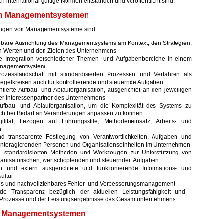
 international gültige Normen entstanden und veröffentlicht sind.
on Managementsystemen
zungen von Managementsysteme sind …
hbare Ausrichtung des Managementsystems am Kontext, den Strategien,
en Werten und den Zielen des Unternehmens
e Integration verschiedener Themen- und Aufgabenbereiche in einem
nagementsystem
rozesslandschaft mit standardisierten Prozessen und Verfahren als
gelkreisen auch für kontrollierende und steuernde Aufgaben
ntierte Aufbau- und Ablauforganisation, ausgerichtet an den jeweiligen
er Interessenpartner des Unternehmens
ufbau- und Ablauforganisation, um die Komplexität des Systems zu
ich bei Bedarf an Veränderungen anpassen zu können
ilität, bezogen auf Führungsstile, Methodeneinsatz, Arbeits- und
n
d transparente Festlegung von Verantwortlichkeiten, Aufgaben und
 interagierenden Personen und Organisationseinheiten im Unternehmen
 standardisierten Methoden und Werkzeugen zur Unterstützung von
ganisatorischen, wertschöpfenden und steuernden Aufgaben
n und extern ausgerichtete und funktionierende Informations- und
ultur
es und nachvollziehbares Fehler- und Verbesserungsmanagement
de Transparenz bezüglich der aktuellen Leistungsfähigkeit und -
 Prozesse und der Leistungsergebnisse des Gesamtunternehmens
n Managementsystemen