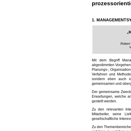
prozessorientier
1. MANAGEMENTS
„M
Robert
V
Mit dem Begriff Mana
abgestimmten Vorgehens
Planungs-, Organisatio
Verfahren und Methode
sondern eben auch id
gemeinsamen und überg
Der gemeinsame Zweck i
Erwartungen, welche an
gestellt werden.
Zu den relevanten Int
Mitarbeiter, seine L
gesellschaftliche Interes
Zu den Themenbereichen 