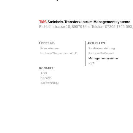
TMS
Steinbeis-Transferzentrum Managementsysteme
Eichbühlstrasse 18, 89079 Ulm, Telefon: 07305 1799-593
ÜBER UNS
AKTUELLES
Kompetenzen
Produktentstehung
konkreteThemen von A...Z
Prozess-Reifegrad
Managementsysteme
KVP
KONTAKT
AGB
DSGVO
IMPRESSUM