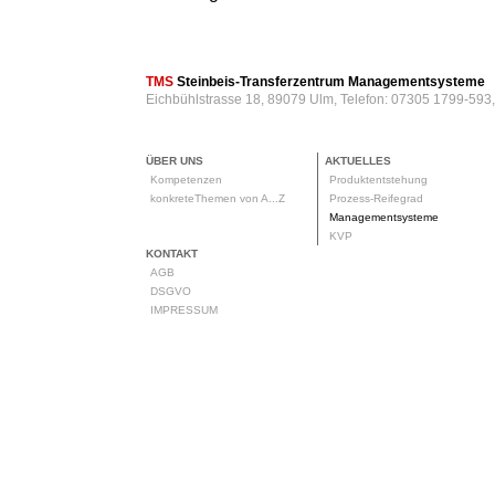
TMS
Steinbeis-Transferzentrum Managementsysteme
Eichbühlstrasse 18, 89079 Ulm, Telefon: 07305 1799-593
ÜBER UNS
AKTUELLES
Kompetenzen
Produktentstehung
konkreteThemen von A...Z
Prozess-Reifegrad
Managementsysteme
KVP
KONTAKT
AGB
DSGVO
IMPRESSUM