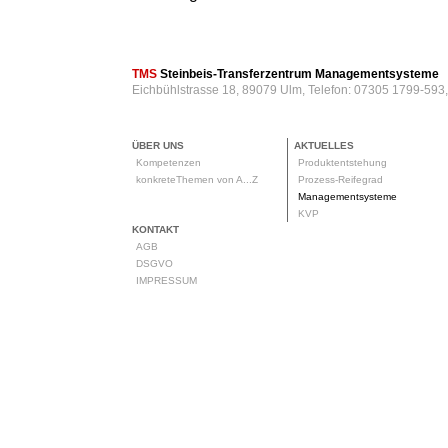
TMS
Steinbeis-Transferzentrum Managementsysteme
Eichbühlstrasse 18, 89079 Ulm, Telefon: 07305 1799-593
ÜBER UNS
AKTUELLES
Kompetenzen
Produktentstehung
konkreteThemen von A...Z
Prozess-Reifegrad
Managementsysteme
KVP
KONTAKT
AGB
DSGVO
IMPRESSUM