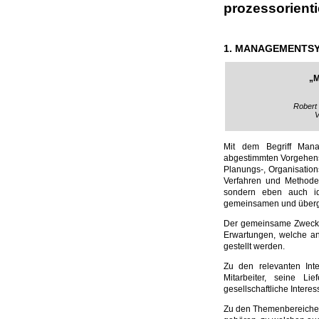
prozessorientier
1. MANAGEMENTS
„M
Robert
V
Mit dem Begriff Mana
abgestimmten Vorgehens
Planungs-, Organisatio
Verfahren und Methode
sondern eben auch id
gemeinsamen und überg
Der gemeinsame Zweck i
Erwartungen, welche an
gestellt werden.
Zu den relevanten Int
Mitarbeiter, seine L
gesellschaftliche Interes
Zu den Themenbereichen 