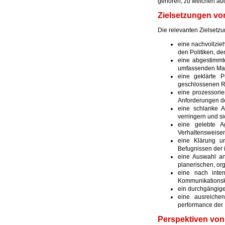
gehören, zu welchen auch
Zielsetzungen v
Die relevanten Zielset
eine nachvollzie
den Politiken, d
eine abgestimmt
umfassenden Ma
eine geklärte P
geschlossenen Re
eine prozessorie
Anforderungen d
eine schlanke A
verringern und s
eine gelebte Ag
Verhaltensweise
eine Klärung un
Befugnissen der
eine Auswahl an
planerischen, or
eine nach inter
Kommunikationsk
ein durchgängig
eine ausreichen
performance der
Perspektiven vo