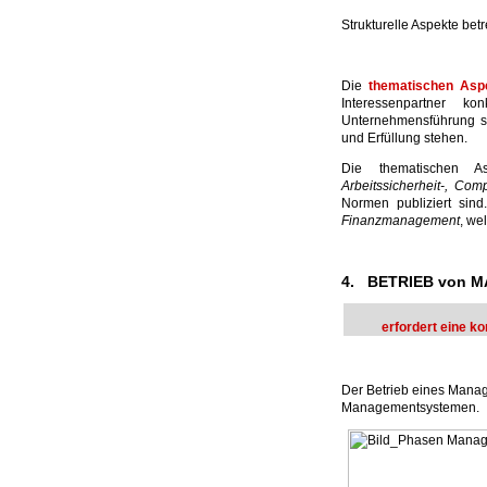
Strukturelle Aspekte bet
Die
thematischen Asp
Interessenpartner k
Unternehmensführung se
und Erfüllung stehen.
Die thematischen As
Arbeitssicherheit-, Co
Normen publiziert si
Finanzmanagement
, we
4. BETRIEB von
erfordert eine k
Der Betrieb eines Manag
Managementsystemen.