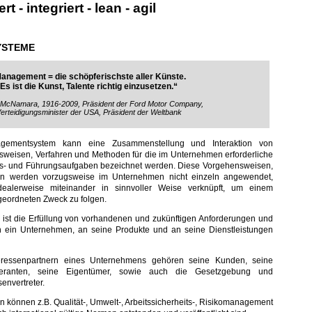
t - integriert - lean - agil
YSTEME
anagement = die schöpferischste aller Künste.
Es ist die Kunst, Talente richtig einzusetzen.“
 McNamara, 1916-2009, Präsident der Ford Motor Company,
erteidigungsminister der USA, Präsident der Weltbank
gementsystem kann eine Zusammenstellung und Interaktion von
weisen, Verfahren und Methoden für die im Unternehmen erforderliche
ns- und Führungsaufgaben bezeichnet werden. Diese Vorgehensweisen,
n werden vorzugsweise im Unternehmen nicht einzeln angewendet,
ealerweise miteinander in sinnvoller Weise verknüpft, um einem
eordneten Zweck zu folgen.
st die Erfüllung von vorhandenen und zukünftigen Anforderungen und
 ein Unternehmen, an seine Produkte und an seine Dienstleistungen
eressenpartnern eines Unternehmens gehören seine Kunden, seine
ieferanten, seine Eigentümer, sowie auch die Gesetzgebung und
senvertreter.
können z.B. Qualität-, Umwelt-, Arbeitssicherheits-, Risikomanagement