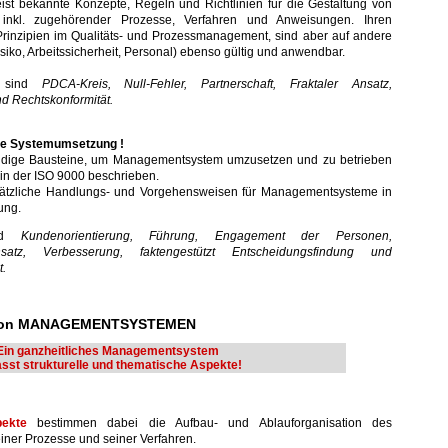
ist bekannte Konzepte, Regeln und Richtlinien für die Gestaltung von
inkl. zugehörender Prozesse, Verfahren und Anweisungen. Ihren
rinzipien im Qualitäts- und Prozessmanagement, sind aber auf andere
iko, Arbeitssicherheit, Personal) ebenso gültig und anwendbar.
n sind
PDCA-Kreis, Null-Fehler, Partnerschaft, Fraktaler Ansatz,
nd Rechtskonformität.
die Systemumsetzung !
ndige Bausteine, um Managementsystem umzusetzen und zu betrieben
 in der ISO 9000 beschrieben.
sätzliche Handlungs- und Vorgehensweisen für Managementsysteme in
ung.
ind
Kundenorientierung, Führung, Engagement der Personen,
Ansatz, Verbesserung, faktengestützt Entscheidungsfindung und
.
von MANAGEMENTSYSTEMEN
Ein ganzheitliches Managementsystem
sst strukturelle und thematische Aspekte!
pekte
bestimmen dabei die Aufbau- und Ablauforganisation des
ner Prozesse und seiner Verfahren.