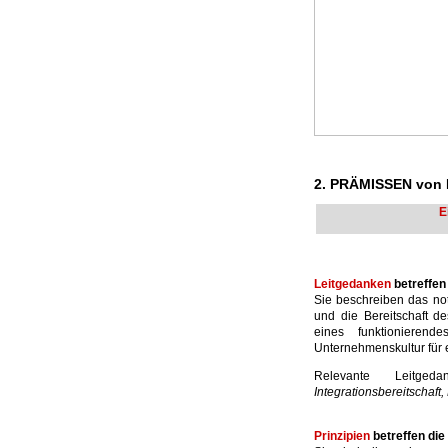
2. PRÄMISSEN vo
E
Leitgedanken
betreffe
Sie beschreiben das not
und die Bereitschaft d
eines funktioniere
Unternehmenskultur für
Relevante Leitg
Integrationsbereitschaft
Prinzipien
betreffen di