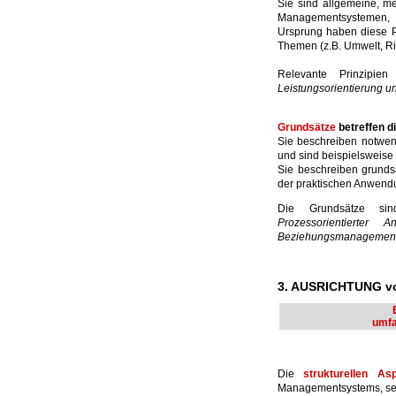
Sie sind allgemeine, me
Managementsystemen, 
Ursprung haben diese P
Themen (z.B. Umwelt, Ris
Relevante Prinzipie
Leistungsorientierung u
Grundsätze
betreffen 
Sie beschreiben notwe
und sind beispielsweise
Sie beschreiben grund
der praktischen Anwend
Die Grundsätze s
Prozessorientierter 
Beziehungsmanagement
3. AUSRICHTUNG 
umfa
Die
strukturellen As
Managementsystems, sei