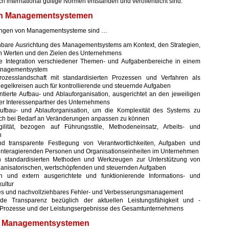
 international gültige Normen entstanden und veröffentlicht sind.
on Managementsystemen
zungen von Managementsysteme sind …
hbare Ausrichtung des Managementsystems am Kontext, den Strategien,
en Werten und den Zielen des Unternehmens
e Integration verschiedener Themen- und Aufgabenbereiche in einem
nagementsystem
rozesslandschaft mit standardisierten Prozessen und Verfahren als
gelkreisen auch für kontrollierende und steuernde Aufgaben
ntierte Aufbau- und Ablauforganisation, ausgerichtet an den jeweiligen
er Interessenpartner des Unternehmens
ufbau- und Ablauforganisation, um die Komplexität des Systems zu
ich bei Bedarf an Veränderungen anpassen zu können
ilität, bezogen auf Führungsstile, Methodeneinsatz, Arbeits- und
n
d transparente Festlegung von Verantwortlichkeiten, Aufgaben und
 interagierenden Personen und Organisationseinheiten im Unternehmen
 standardisierten Methoden und Werkzeugen zur Unterstützung von
ganisatorischen, wertschöpfenden und steuernden Aufgaben
n und extern ausgerichtete und funktionierende Informations- und
ultur
es und nachvollziehbares Fehler- und Verbesserungsmanagement
de Transparenz bezüglich der aktuellen Leistungsfähigkeit und -
 Prozesse und der Leistungsergebnisse des Gesamtunternehmens
n Managementsystemen