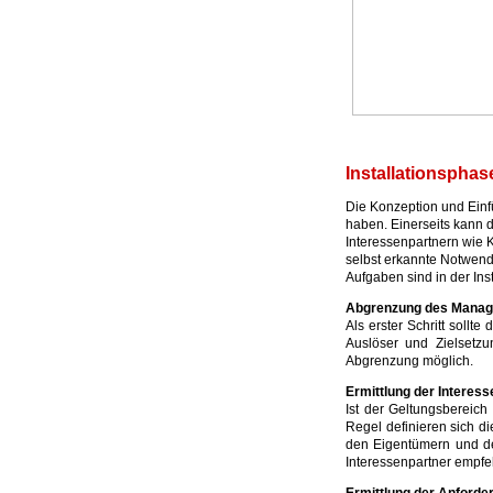
Installationspha
Die Konzeption und Ein
haben. Einerseits kann 
Interessenpartnern wie K
selbst erkannte Notwend
Aufgaben sind in der Inst
Abgrenzung des Mana
Als erster Schritt soll
Auslöser und Zielsetz
Abgrenzung möglich.
Ermittlung der Interes
Ist der Geltungsbereich 
Regel definieren sich d
den Eigentümern und de
Interessenpartner empfe
Ermittlung der Anforde