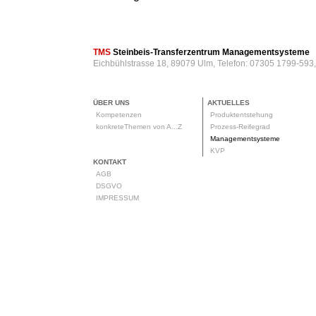
TMS
Steinbeis-Transferzentrum Managementsysteme
Eichbühlstrasse 18, 89079 Ulm, Telefon: 07305 1799-593
ÜBER UNS
AKTUELLES
Kompetenzen
Produktentstehung
konkreteThemen von A...Z
Prozess-Reifegrad
Managementsysteme
KVP
KONTAKT
AGB
DSGVO
IMPRESSUM