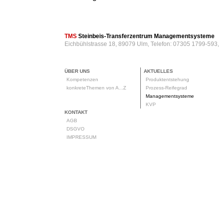
TMS
Steinbeis-Transferzentrum Managementsysteme
Eichbühlstrasse 18, 89079 Ulm, Telefon: 07305 1799-593
ÜBER UNS
AKTUELLES
Kompetenzen
Produktentstehung
konkreteThemen von A...Z
Prozess-Reifegrad
Managementsysteme
KVP
KONTAKT
AGB
DSGVO
IMPRESSUM