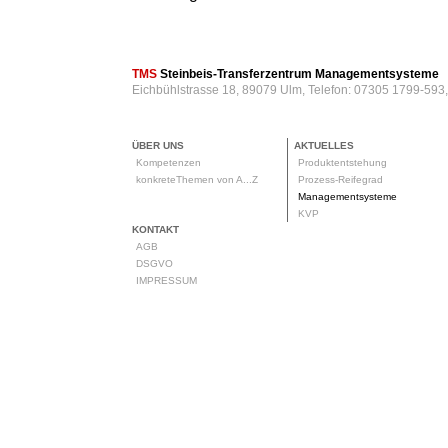
TMS
Steinbeis-Transferzentrum Managementsysteme
Eichbühlstrasse 18, 89079 Ulm, Telefon: 07305 1799-593
ÜBER UNS
AKTUELLES
Kompetenzen
Produktentstehung
konkreteThemen von A...Z
Prozess-Reifegrad
Managementsysteme
KVP
KONTAKT
AGB
DSGVO
IMPRESSUM