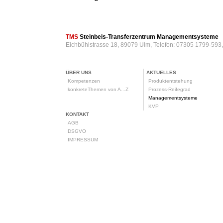
TMS
Steinbeis-Transferzentrum Managementsysteme
Eichbühlstrasse 18, 89079 Ulm, Telefon: 07305 1799-593
ÜBER UNS
AKTUELLES
Kompetenzen
Produktentstehung
konkreteThemen von A...Z
Prozess-Reifegrad
Managementsysteme
KVP
KONTAKT
AGB
DSGVO
IMPRESSUM