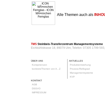
Alle Themen auch als
INHO
TMS
Steinbeis-Transferzentrum Managementsysteme
Eichbühlstrasse 18, 89079 Ulm, Telefon: 07305 1799-593
ÜBER UNS
AKTUELLES
Kompetenzen
Produktentstehung
konkreteThemen von A...Z
Prozess-Reifegrad
Managementsysteme
KVP
KONTAKT
AGB
DSGVO
IMPRESSUM