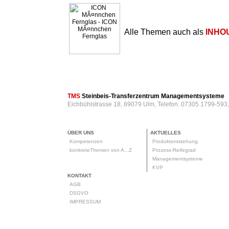
Alle Themen auch als
INHO
TMS
Steinbeis-Transferzentrum Managementsysteme
Eichbühlstrasse 18, 89079 Ulm, Telefon: 07305 1799-593
ÜBER UNS
AKTUELLES
Kompetenzen
Produktentstehung
konkreteThemen von A...Z
Prozess-Reifegrad
Managementsysteme
KVP
KONTAKT
AGB
DSGVO
IMPRESSUM