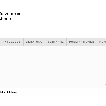
sferzentrum
steme
AKTUELLES
BERATUNG
SEMINARE
PUBLIKATIONEN
KON
duktentstehung