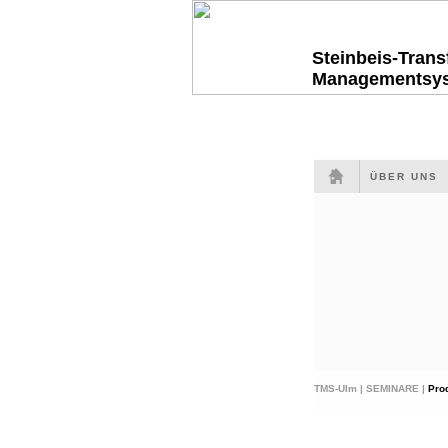
Steinbeis-Tran
Managementsy
ÜBER UNS
TMS-Ulm |
SEMINARE |
Pro