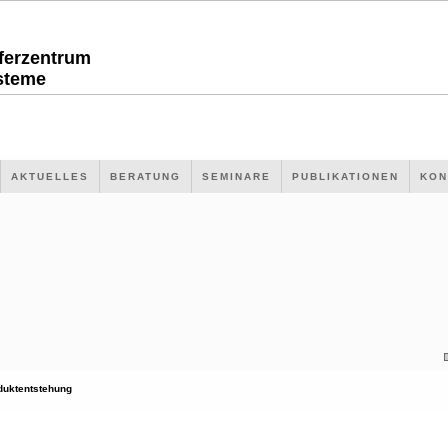
sferzentrum
steme
AKTUELLES
BERATUNG
SEMINARE
PUBLIKATIONEN
KON
duktentstehung