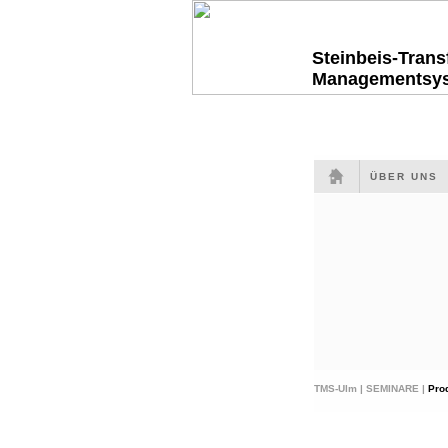
Steinbeis-Tran
Managementsy
ÜBER UNS
TMS-Ulm |
SEMINARE |
Pro