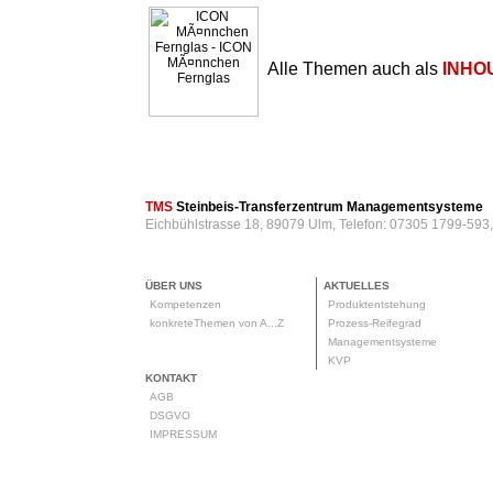
Alle Themen auch als
INHO
TMS
Steinbeis-Transferzentrum Managementsysteme
Eichbühlstrasse 18, 89079 Ulm, Telefon: 07305 1799-593
ÜBER UNS
AKTUELLES
Kompetenzen
Produktentstehung
konkreteThemen von A...Z
Prozess-Reifegrad
Managementsysteme
KVP
KONTAKT
AGB
DSGVO
IMPRESSUM