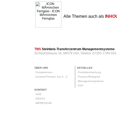
Alle Themen auch als
INHO
TMS
Steinbeis-Transferzentrum Managementsysteme
Eichbühlstrasse 18, 89079 Ulm, Telefon: 07305 1799-593
ÜBER UNS
AKTUELLES
Kompetenzen
Produktentstehung
konkreteThemen von A...Z
Prozess-Reifegrad
Managementsysteme
KVP
KONTAKT
AGB
DSGVO
IMPRESSUM