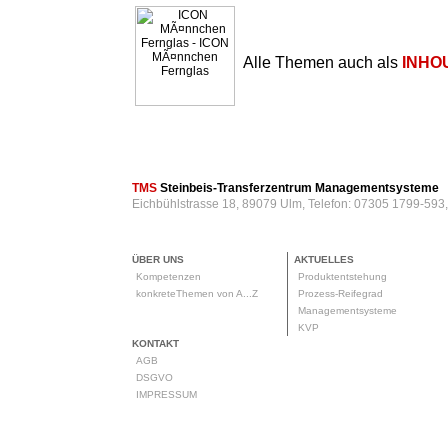
Alle Themen auch als
INHO
TMS
Steinbeis-Transferzentrum Managementsysteme
Eichbühlstrasse 18, 89079 Ulm, Telefon: 07305 1799-593
ÜBER UNS
AKTUELLES
Kompetenzen
Produktentstehung
konkreteThemen von A...Z
Prozess-Reifegrad
Managementsysteme
KVP
KONTAKT
AGB
DSGVO
IMPRESSUM