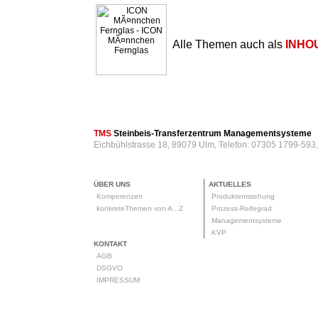
Alle Themen auch als
INHO
TMS
Steinbeis-Transferzentrum Managementsysteme
Eichbühlstrasse 18, 89079 Ulm, Telefon: 07305 1799-593
ÜBER UNS
AKTUELLES
Kompetenzen
Produktentstehung
konkreteThemen von A...Z
Prozess-Reifegrad
Managementsysteme
KVP
KONTAKT
AGB
DSGVO
IMPRESSUM