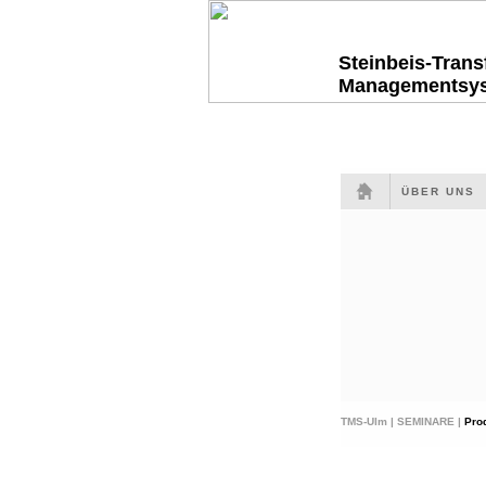
Steinbeis-Tran
Managementsy
ÜBER UNS
TMS-Ulm |
SEMINARE |
Pro