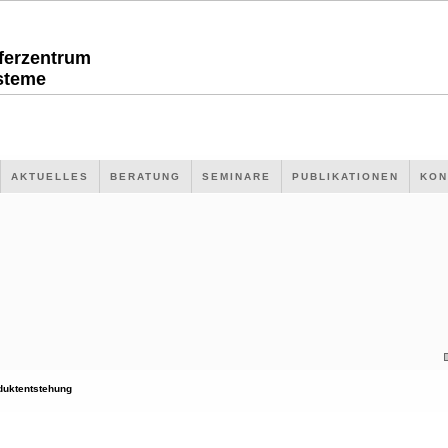
sferzentrum
steme
AKTUELLES
BERATUNG
SEMINARE
PUBLIKATIONEN
KON
duktentstehung