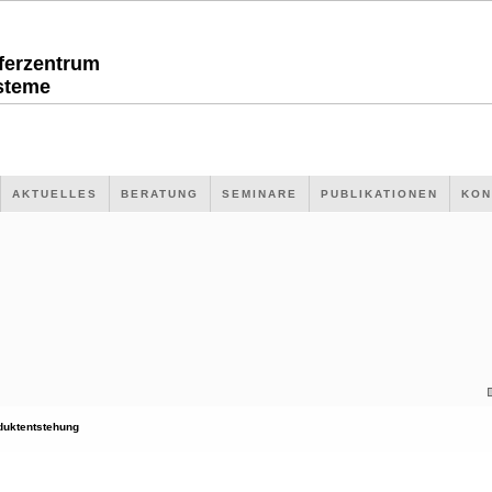
sferzentrum
steme
AKTUELLES
BERATUNG
SEMINARE
PUBLIKATIONEN
KON
duktentstehung