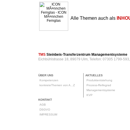
Alle Themen auch als
INHO
TMS
Steinbeis-Transferzentrum Managementsysteme
Eichbühlstrasse 18, 89079 Ulm, Telefon: 07305 1799-593
ÜBER UNS
AKTUELLES
Kompetenzen
Produktentstehung
konkreteThemen von A...Z
Prozess-Reifegrad
Managementsysteme
KVP
KONTAKT
AGB
DSGVO
IMPRESSUM