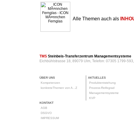
Alle Themen auch als
INHO
TMS
Steinbeis-Transferzentrum Managementsysteme
Eichbühlstrasse 18, 89079 Ulm, Telefon: 07305 1799-593
ÜBER UNS
AKTUELLES
Kompetenzen
Produktentstehung
konkreteThemen von A...Z
Prozess-Reifegrad
Managementsysteme
KVP
KONTAKT
AGB
DSGVO
IMPRESSUM