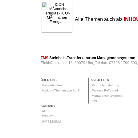
Alle Themen auch als
INHO
TMS
Steinbeis-Transferzentrum Managementsysteme
Eichbühlstrasse 18, 89079 Ulm, Telefon: 07305 1799-593
ÜBER UNS
AKTUELLES
Kompetenzen
Produktentstehung
konkreteThemen von A...Z
Prozess-Reifegrad
Managementsysteme
KVP
KONTAKT
AGB
DSGVO
IMPRESSUM