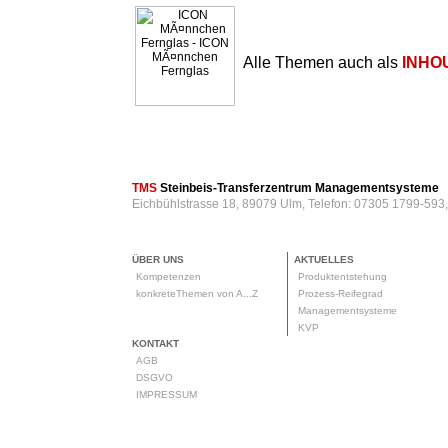
Alle Themen auch als
INHO
TMS
Steinbeis-Transferzentrum Managementsysteme
Eichbühlstrasse 18, 89079 Ulm, Telefon: 07305 1799-593
ÜBER UNS
AKTUELLES
Kompetenzen
Produktentstehung
konkreteThemen von A...Z
Prozess-Reifegrad
Managementsysteme
KVP
KONTAKT
AGB
DSGVO
IMPRESSUM