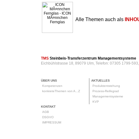
Alle Themen auch als
INHO
TMS
Steinbeis-Transferzentrum Managementsysteme
Eichbühlstrasse 18, 89079 Ulm, Telefon: 07305 1799-593
ÜBER UNS
AKTUELLES
Kompetenzen
Produktentstehung
konkreteThemen von A...Z
Prozess-Reifegrad
Managementsysteme
KVP
KONTAKT
AGB
DSGVO
IMPRESSUM