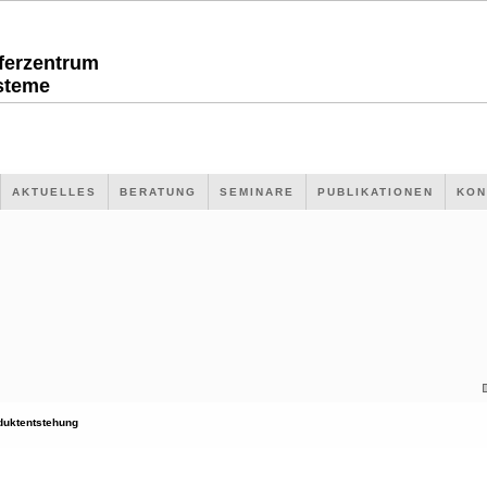
sferzentrum
steme
AKTUELLES
BERATUNG
SEMINARE
PUBLIKATIONEN
KON
duktentstehung