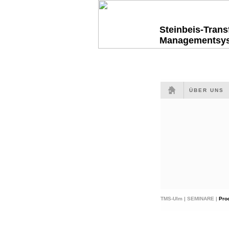
Steinbeis-Tran
Managementsy
ÜBER UNS
TMS-Ulm |
SEMINARE |
Pro