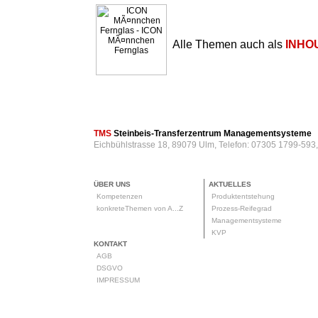
Alle Themen auch als
INHO
TMS
Steinbeis-Transferzentrum Managementsysteme
Eichbühlstrasse 18, 89079 Ulm, Telefon: 07305 1799-593
ÜBER UNS
AKTUELLES
Kompetenzen
Produktentstehung
konkreteThemen von A...Z
Prozess-Reifegrad
Managementsysteme
KVP
KONTAKT
AGB
DSGVO
IMPRESSUM