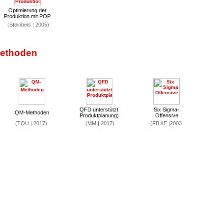
Optimierung der
Produktion mit POP
(Steinbeis | 2005)
Methoden
QFD unterstützt
Six Sigma-
QM-Methoden
Produktplanung)
Offensive
(TQU | 2017)
(MM | 2017)
(FB /IE |2003