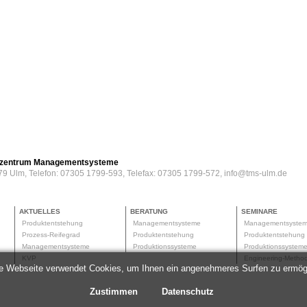
erzentrum Managementsysteme
79 Ulm, Telefon: 07305 1799-593, Telefax: 07305 1799-572, info@tms-ulm.de
AKTUELLES
BERATUNG
SEMINARE
Produktentstehung
Managementsysteme
Managementsyste
Prozess-Reifegrad
Produktentstehung
Produktentstehun
Managementsysteme
Produktionssysteme
Produktionssyste
KVP
Engineering-Meth
e Webseite verwendet Cookies, um Ihnen ein angenehmeres Surfen zu ermög
Zustimmen
Datenschutz