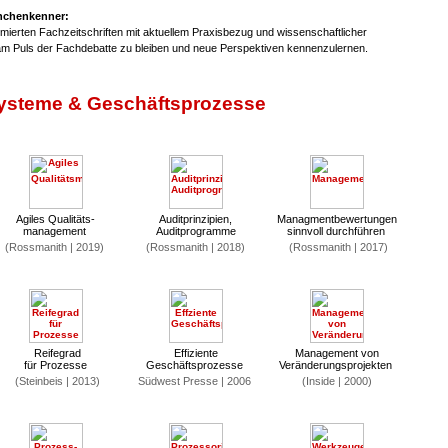
anchenkenner:
mierten Fachzeitschriften mit aktuellem Praxisbezug und wissenschaftlicher
am Puls der Fachdebatte zu bleiben und neue Perspektiven kennenzulernen.
steme & Geschäftsprozesse
Agiles Qualitäts-
Auditprinzipien,
Managmentbewertungen
management
Auditprogramme
sinnvoll durchführen
(Rossmanith | 2019)
(Rossmanith | 2018)
(Rossmanith | 2017)
Reifegrad
Effiziente
Management von
für Prozesse
Geschäftsprozesse
Veränderungsprojekten
(Steinbeis | 2013)
Südwest Presse | 2006
(Inside | 2000)