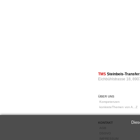
TMS
Steinbeis-Transf
Eichbühlstrasse 18, 890
ÜBER UNS
Kompetenzen
konkreteThemen von A...Z
Dies
KONTAKT
AGB
DSGVO
IMPRESSUM