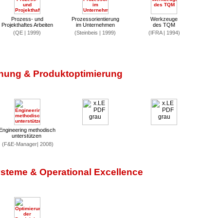
Prozess- und
Prozessorientierung
Werkzeuge
Projekthaftes Arbeiten
im Unternehmen
des TQM
(QE | 1999)
(Steinbeis | 1999)
(IFRA | 1994)
hung & Produktoptimierung
Engineering methodisch
unterstützen
(F&E-Manager| 2008)
steme & Operational Excellence