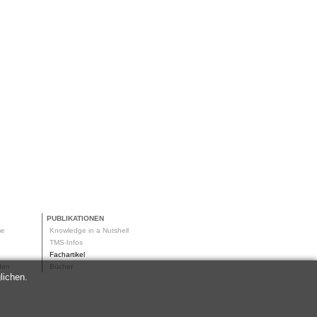
PUBLIKATIONEN
me
Knowledge in a Nutshell
g
TMS-Infos
me
Fachartikel
oden
Bücher
lichen.