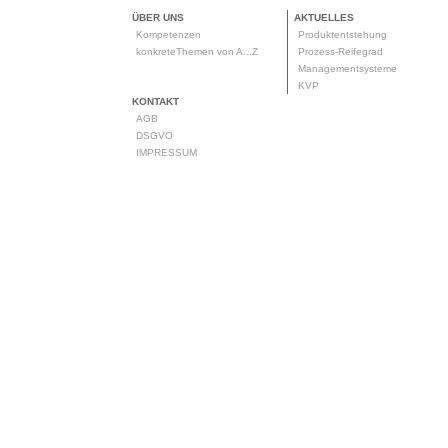
ÜBER UNS
AKTUELLES
Kompetenzen
Produktentstehung
konkreteThemen von A...Z
Prozess-Reifegrad
Managementsysteme
KVP
KONTAKT
AGB
DSGVO
IMPRESSUM