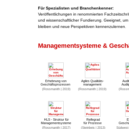
Für Spezialisten und Branchenkenner:
Veröffentlichungen in renommierten Fachzeitschri
und wissenschaftlicher Fundierung. Geeignet, um
bleiben und neue Perspektiven kennenzulernen.
Managementsysteme & Geschä
Erhebnung von
Agiles Qualitäts-
Audit
Geschäftsprozessen
management
Audi
(Rossmanith | 2019)
(Rossmanith | 2019)
(Rossma
HLS - Struktur für
Reifegrad
E
Managementsysteme
für Prozesse
Geschä
(Rossmanith | 2017)
(Steinbeis | 2013)
Südwest 