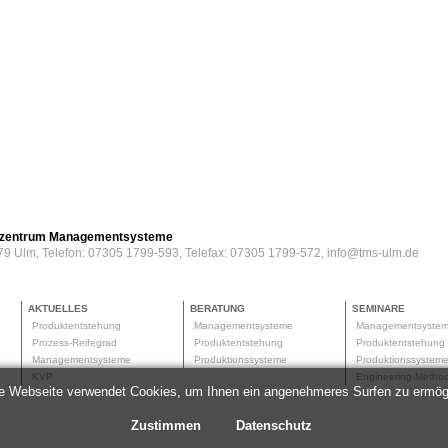
erzentrum Managementsysteme
79 Ulm, Telefon: 07305 1799-593, Telefax: 07305 1799-572, info@tms-ulm.de
AKTUELLES
BERATUNG
SEMINARE
Produktentstehung
Managementsysteme
Managementsyste
Prozess-Reifegrad
Produktentstehung
Produktentstehun
Managementsysteme
Produktionssysteme
Produktionssyste
KVP
Engineering-Meth
e Webseite verwendet Cookies, um Ihnen ein angenehmeres Surfen zu ermög
Zustimmen
Datenschutz