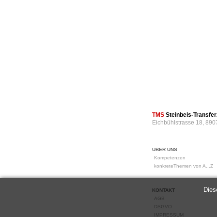
TMS
Steinbeis-Transf
Eichbühlstrasse 18, 890
ÜBER UNS
Kompetenzen
konkreteThemen von A...Z
Dies
KONTAKT
AGB
DSGVO
IMPRESSUM