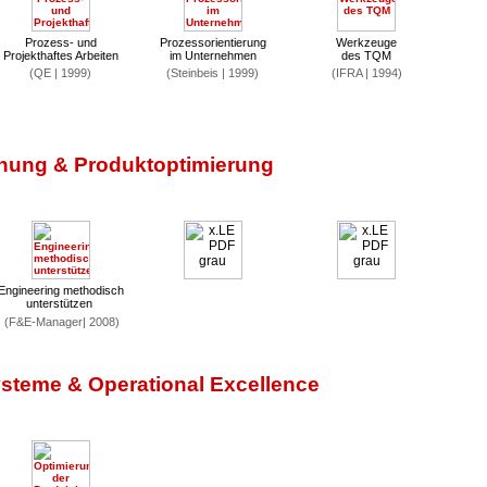
Prozess- und
Prozessorientierung
Werkzeuge
Projekthaftes Arbeiten
im Unternehmen
des TQM
(QE | 1999)
(Steinbeis | 1999)
(IFRA | 1994)
hung & Produktoptimierung
Engineering methodisch
unterstützen
(F&E-Manager| 2008)
steme & Operational Excellence