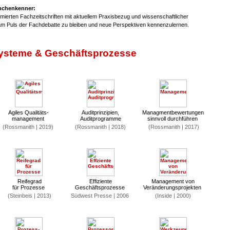
anchenkenner:
mierten Fachzeitschriften mit aktuellem Praxisbezug und wissenschaftlicher
am Puls der Fachdebatte zu bleiben und neue Perspektiven kennenzulernen.
steme & Geschäftsprozesse
Agiles Qualitäts-
Auditprinzipien,
Managmentbewertungen
management
Auditprogramme
sinnvoll durchführen
(Rossmanith | 2019)
(Rossmanith | 2018)
(Rossmanith | 2017)
Reifegrad
Effiziente
Management von
für Prozesse
Geschäftsprozesse
Veränderungsprojekten
(Steinbeis | 2013)
Südwest Presse | 2006
(Inside | 2000)