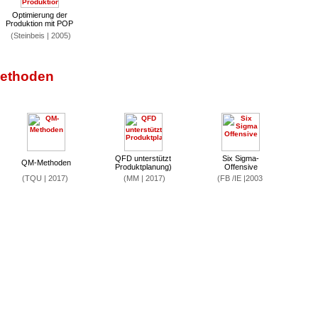
Optimierung der
Produktion mit POP
(Steinbeis | 2005)
Methoden
QFD unterstützt
Six Sigma-
QM-Methoden
Produktplanung)
Offensive
(TQU | 2017)
(MM | 2017)
(FB /IE |2003