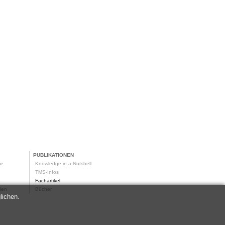
PUBLIKATIONEN
me
Knowledge in a Nutshell
g
TMS-Infos
me
Fachartikel
oden
Bücher
lichen.