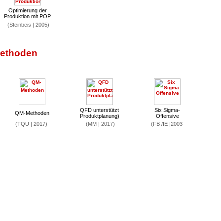
Optimierung der
Produktion mit POP
(Steinbeis | 2005)
Methoden
QFD unterstützt
Six Sigma-
QM-Methoden
Produktplanung)
Offensive
(TQU | 2017)
(MM | 2017)
(FB /IE |2003