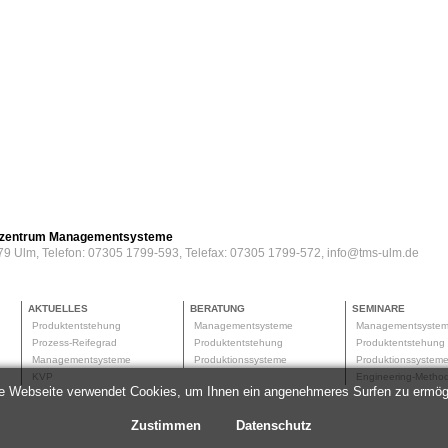
erzentrum Managementsysteme
79 Ulm, Telefon: 07305 1799-593, Telefax: 07305 1799-572, info@tms-ulm.de
AKTUELLES
BERATUNG
SEMINARE
Produktentstehung
Managementsysteme
Managementsyste
Prozess-Reifegrad
Produktentstehung
Produktentstehun
Managementsysteme
Produktionssysteme
Produktionssyste
KVP
Engineering-Meth
e Webseite verwendet Cookies, um Ihnen ein angenehmeres Surfen zu ermög
Zustimmen
Datenschutz