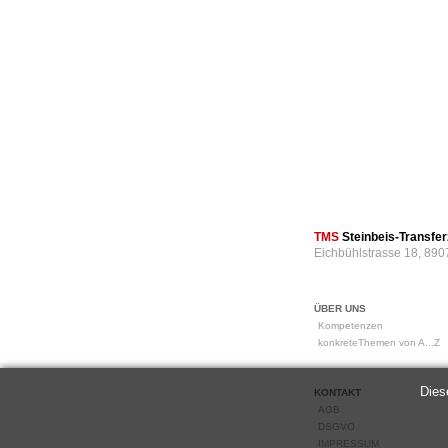
TMS
Steinbeis-Transf
Eichbühlstrasse 18, 890
ÜBER UNS
Kompetenzen
konkreteThemen von A...Z
Dies
KONTAKT
AGB
DSGVO
IMPRESSUM