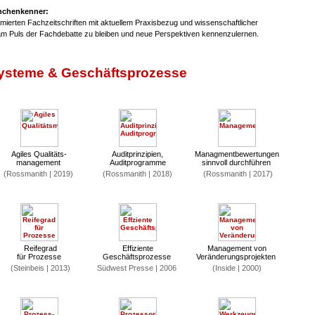
anchenkenner:
mierten Fachzeitschriften mit aktuellem Praxisbezug und wissenschaftlicher
am Puls der Fachdebatte zu bleiben und neue Perspektiven kennenzulernen.
steme & Geschäftsprozesse
Agiles Qualitäts-
Auditprinzipien,
Managmentbewertungen
management
Auditprogramme
sinnvoll durchführen
(Rossmanith | 2019)
(Rossmanith | 2018)
(Rossmanith | 2017)
Reifegrad
Effiziente
Management von
für Prozesse
Geschäftsprozesse
Veränderungsprojekten
(Steinbeis | 2013)
Südwest Presse | 2006
(Inside | 2000)