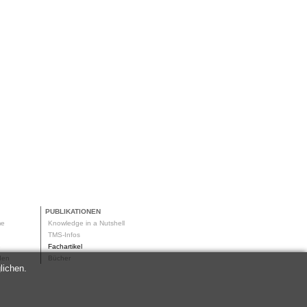
PUBLIKATIONEN
me
Knowledge in a Nutshell
g
TMS-Infos
me
Fachartikel
oden
Bücher
lichen.