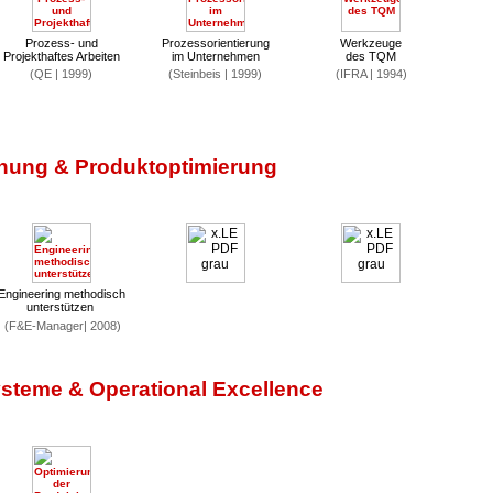
Prozess- und
Prozessorientierung
Werkzeuge
Projekthaftes Arbeiten
im Unternehmen
des TQM
(QE | 1999)
(Steinbeis | 1999)
(IFRA | 1994)
hung & Produktoptimierung
Engineering methodisch
unterstützen
(F&E-Manager| 2008)
steme & Operational Excellence