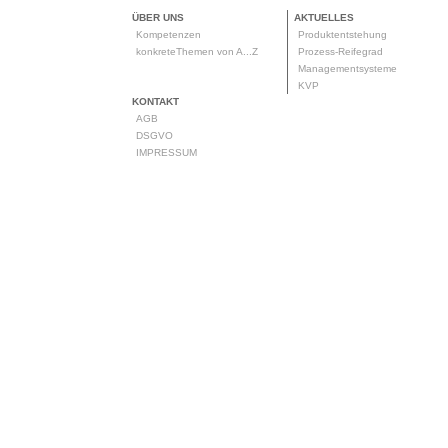
ÜBER UNS
AKTUELLES
Kompetenzen
Produktentstehung
konkreteThemen von A...Z
Prozess-Reifegrad
Managementsysteme
KVP
KONTAKT
AGB
DSGVO
IMPRESSUM