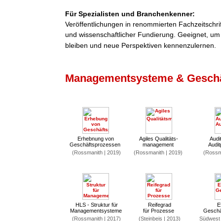
Für Spezialisten und Branchenkenner:
Veröffentlichungen in renommierten Fachzeitschri
und wissenschaftlicher Fundierung. Geeignet, um
bleiben und neue Perspektiven kennenzulernen.
Managementsysteme & Geschä
Erhebnung von
Agiles Qualitäts-
Audit
Geschäftsprozessen
management
Audi
(Rossmanith | 2019)
(Rossmanith | 2019)
(Rossma
HLS - Struktur für
Reifegrad
E
Managementsysteme
für Prozesse
Geschä
(Rossmanith | 2017)
(Steinbeis | 2013)
Südwest 