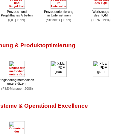
Prozess- und
Prozessorientierung
Werkzeuge
Projekthaftes Arbeiten
im Unternehmen
des TQM
(QE | 1999)
(Steinbeis | 1999)
(IFRA | 1994)
hung & Produktoptimierung
Engineering methodisch
unterstützen
(F&E-Manager| 2008)
steme & Operational Excellence