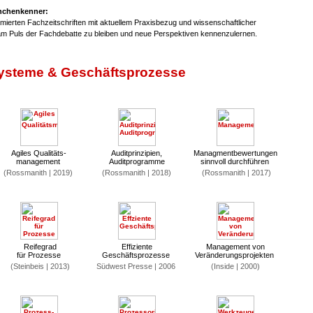
anchenkenner:
mierten Fachzeitschriften mit aktuellem Praxisbezug und wissenschaftlicher
am Puls der Fachdebatte zu bleiben und neue Perspektiven kennenzulernen.
steme & Geschäftsprozesse
Agiles Qualitäts-
Auditprinzipien,
Managmentbewertungen
management
Auditprogramme
sinnvoll durchführen
(Rossmanith | 2019)
(Rossmanith | 2018)
(Rossmanith | 2017)
Reifegrad
Effiziente
Management von
für Prozesse
Geschäftsprozesse
Veränderungsprojekten
(Steinbeis | 2013)
Südwest Presse | 2006
(Inside | 2000)