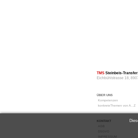
TMS
Steinbeis-Transf
Eichbühlstrasse 18, 890
ÜBER UNS
Kompetenzen
konkreteThemen von A...Z
Dies
KONTAKT
AGB
DSGVO
IMPRESSUM