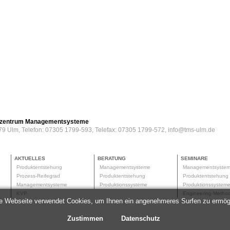
erzentrum Managementsysteme
79 Ulm, Telefon: 07305 1799-593, Telefax: 07305 1799-572, info@tms-ulm.de
AKTUELLES
BERATUNG
SEMINARE
Produktentstehung
Managementsysteme
Managementsyste
Prozess-Reifegrad
Produktentstehung
Produktentstehun
Managementsysteme
Produktionssysteme
Produktionssyste
KVP
Engineering-Meth
e Webseite verwendet Cookies, um Ihnen ein angenehmeres Surfen zu ermög
Zustimmen
Datenschutz