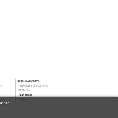
PUBLIKATIONEN
me
Knowledge in a Nutshell
g
TMS-Infos
me
Fachartikel
oden
Bücher
lichen.