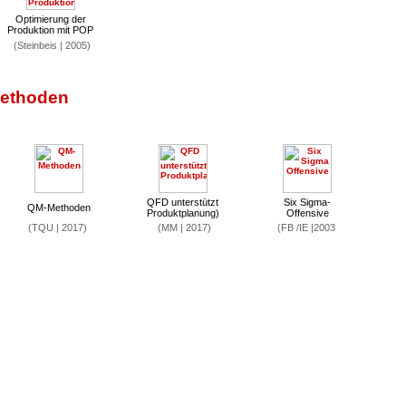
Optimierung der
Produktion mit POP
(Steinbeis | 2005)
Methoden
QFD unterstützt
Six Sigma-
QM-Methoden
Produktplanung)
Offensive
(TQU | 2017)
(MM | 2017)
(FB /IE |2003