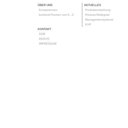
ÜBER UNS
AKTUELLES
Kompetenzen
Produktentstehung
konkreteThemen von A...Z
Prozess-Reifegrad
Managementsysteme
KVP
KONTAKT
AGB
DSGVO
IMPRESSUM