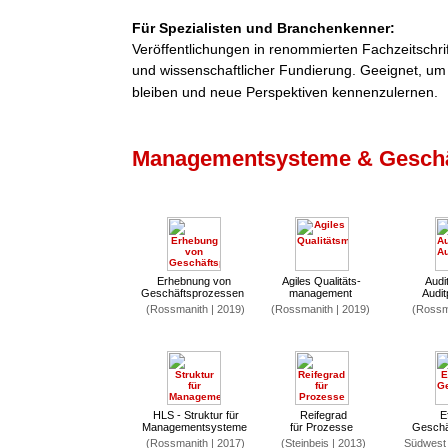
Für Spezialisten und Branchenkenner:
Veröffentlichungen in renommierten Fachzeitschri
und wissenschaftlicher Fundierung. Geeignet, um
bleiben und neue Perspektiven kennenzulernen.
Managementsysteme & Geschä
Erhebnung von
Agiles Qualitäts-
Audit
Geschäftsprozessen
management
Audi
(Rossmanith | 2019)
(Rossmanith | 2019)
(Rossma
HLS - Struktur für
Reifegrad
E
Managementsysteme
für Prozesse
Geschä
(Rossmanith | 2017)
(Steinbeis | 2013)
Südwest 