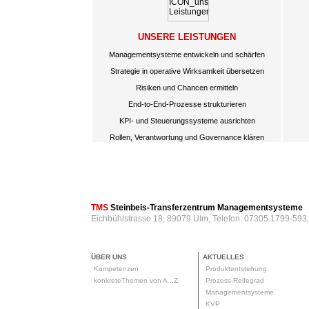
UNSERE LEISTUNGEN
Managementsysteme entwickeln und schärfen
Strategie in operative Wirksamkeit übersetzen
Risiken und Chancen ermitteln
End-to-End-Prozesse strukturieren
KPI- und Steuerungssysteme ausrichten
Rollen, Verantwortung und Governance klären
TMS
Steinbeis-Transferzentrum Managementsysteme
Eichbühlstrasse 18, 89079 Ulm, Telefon: 07305 1799-593
ÜBER UNS
AKTUELLES
Kompetenzen
Produktentstehung
konkreteThemen von A...Z
Prozess-Reifegrad
Managementsysteme
KVP