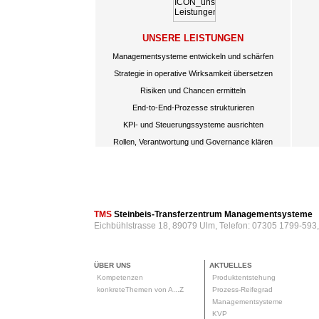
UNSERE LEISTUNGEN
Managementsysteme entwickeln und schärfen
Strategie in operative Wirksamkeit übersetzen
Risiken und Chancen ermitteln
End-to-End-Prozesse strukturieren
KPI- und Steuerungssysteme ausrichten
Rollen, Verantwortung und Governance klären
TMS
Steinbeis-Transferzentrum Managementsysteme
Eichbühlstrasse 18, 89079 Ulm, Telefon: 07305 1799-593
ÜBER UNS
AKTUELLES
Kompetenzen
Produktentstehung
konkreteThemen von A...Z
Prozess-Reifegrad
Managementsysteme
KVP