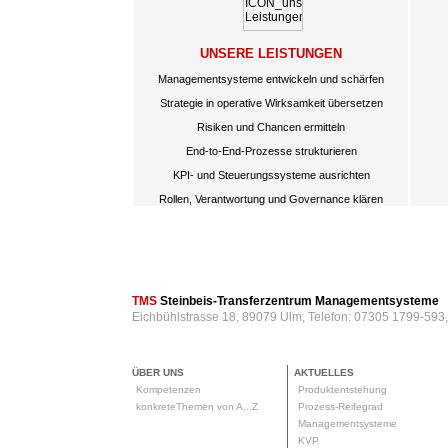
UNSERE LEISTUNGEN
Managementsysteme entwickeln und schärfen
Strategie in operative Wirksamkeit übersetzen
Risiken und Chancen ermitteln
End-to-End-Prozesse strukturieren
KPI- und Steuerungssysteme ausrichten
Rollen, Verantwortung und Governance klären
TMS
Steinbeis-Transferzentrum Managementsysteme
Eichbühlstrasse 18, 89079 Ulm, Telefon: 07305 1799-593
ÜBER UNS
AKTUELLES
Kompetenzen
Produktentstehung
konkreteThemen von A...Z
Prozess-Reifegrad
Managementsysteme
KVP