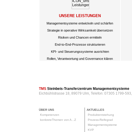
UNSERE LEISTUNGEN
Managementsysteme entwickeln und schärfen
Strategie in operative Wirksamkeit übersetzen
Risiken und Chancen ermitteln
End-to-End-Prozesse strukturieren
KPI- und Steuerungssysteme ausrichten
Rollen, Verantwortung und Governance klären
TMS
Steinbeis-Transferzentrum Managementsysteme
Eichbühlstrasse 18, 89079 Ulm, Telefon: 07305 1799-593
ÜBER UNS
AKTUELLES
Kompetenzen
Produktentstehung
konkreteThemen von A...Z
Prozess-Reifegrad
Managementsysteme
KVP