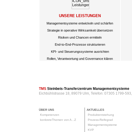
UNSERE LEISTUNGEN
Managementsysteme entwickeln und schärfen
Strategie in operative Wirksamkeit übersetzen
Risiken und Chancen ermitteln
End-to-End-Prozesse strukturieren
KPI- und Steuerungssysteme ausrichten
Rollen, Verantwortung und Governance klären
TMS
Steinbeis-Transferzentrum Managementsysteme
Eichbühlstrasse 18, 89079 Ulm, Telefon: 07305 1799-593
ÜBER UNS
AKTUELLES
Kompetenzen
Produktentstehung
konkreteThemen von A...Z
Prozess-Reifegrad
Managementsysteme
KVP