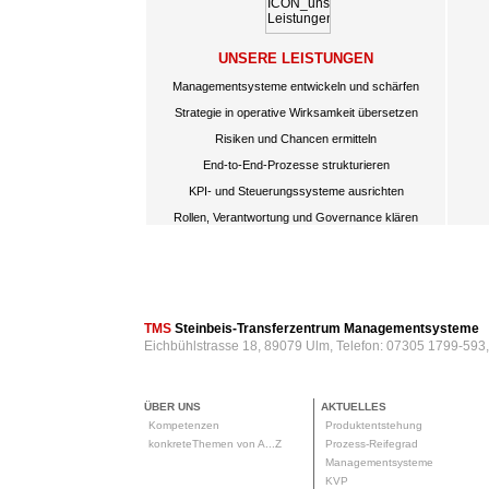
UNSERE LEISTUNGEN
Managementsysteme entwickeln und schärfen
Strategie in operative Wirksamkeit übersetzen
Risiken und Chancen ermitteln
End-to-End-Prozesse strukturieren
KPI- und Steuerungssysteme ausrichten
Rollen, Verantwortung und Governance klären
TMS
Steinbeis-Transferzentrum Managementsysteme
Eichbühlstrasse 18, 89079 Ulm, Telefon: 07305 1799-593
ÜBER UNS
AKTUELLES
Kompetenzen
Produktentstehung
konkreteThemen von A...Z
Prozess-Reifegrad
Managementsysteme
KVP