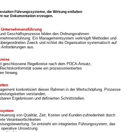
gestalten Führungssysteme, die Wirkung entfalten
cht nur Dokumentation erzeugen.
 Unternehmensführung
nd Geschäftsprozesse bilden den Ordnungsrahmen
ternehmensführung. Ein Managementsystem verknüpft Methoden und
bergeordneten Zweck und richtet die Organisation systematisch auf
n Anforderungen aus.
reise
ind geschlossene Regelkreise nach dem PDCA-Ansatz,
 Rechtskonformität sowie ein prozessorientiertes
en hinweg.
etten
gement konkretisiert diesen Rahmen in der Wertschöpfung. Prozesse
Leistungsketten verstanden,
sbaren Ergebnissen und definierten Schnittstellen.
gssystem
Steuerung von Qualität, Zeit, Kosten und Kunden-zufriedenheit durch
erte Verantwortlichkeiten
stungsbewertung So entsteht ein integriertes Führungssystem, das
nd operative Umsetzung