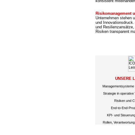
konsistent miteinander
Risikomanagement u
Unternehmen stehen u
und Innovationsdruck.
und Resilienzansätze, 
Risiken transparent m
UNSERE 
Managementsysteme e
Strategie in operativ
Risiken und C
End-to-End-Proz
KPI- und Steuerun
Rollen, Verantwortun