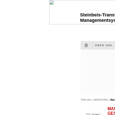
Steinbeis-Tran
Managementsy
ÜBER UNS
TMS-Ulm |
BERATUNG |
Ma
MA
GE