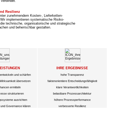
 verbindet.
nd Resilienz
nter zunehmendem Kosten-, Lieferketten-
 Wir implementieren systematische Risiko-
die technische, organisatorische und strategische
achen und beherrschbar gestalten.
LEISTUNGEN
IHRE ERGEBNISSE
ntwickeln und schärfen
hohe Transparenz
e Wirksamkeit übersetzen
faktenorientiere Entscheidungsfähigkeit
hancen ermitteln
klare Verantwortlichkeiten
esse strukturieren
belastbare Prozessarchitektur
gssysteme ausrichten
höhere Prozessperformance
g und Governance klären
verbesserte Resilienz