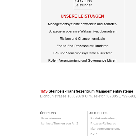
UNSERE LEISTUNGEN
Managementsysteme entwickeln und schärfen
Strategie in operative Wirksamkeit übersetzen
Risiken und Chancen ermitteln
End-to-End-Prozesse strukturieren
KPI- und Steuerungssysteme ausrichten
Rollen, Verantwortung und Governance klären
TMS
Steinbeis-Transferzentrum Managementsysteme
Eichbühlstrasse 18, 89079 Ulm, Telefon: 07305 1799-593
ÜBER UNS
AKTUELLES
Kompetenzen
Produktentstehung
konkreteThemen von A...Z
Prozess-Reifegrad
Managementsysteme
KVP