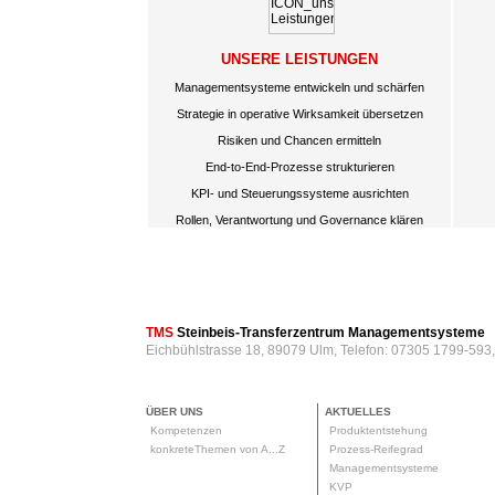
UNSERE LEISTUNGEN
Managementsysteme entwickeln und schärfen
Strategie in operative Wirksamkeit übersetzen
Risiken und Chancen ermitteln
End-to-End-Prozesse strukturieren
KPI- und Steuerungssysteme ausrichten
Rollen, Verantwortung und Governance klären
TMS
Steinbeis-Transferzentrum Managementsysteme
Eichbühlstrasse 18, 89079 Ulm, Telefon: 07305 1799-593
ÜBER UNS
AKTUELLES
Kompetenzen
Produktentstehung
konkreteThemen von A...Z
Prozess-Reifegrad
Managementsysteme
KVP