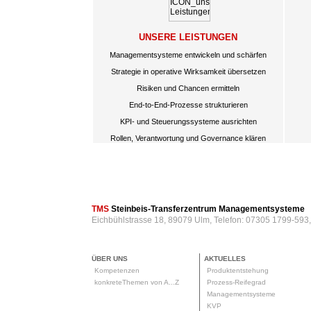
UNSERE LEISTUNGEN
Managementsysteme entwickeln und schärfen
Strategie in operative Wirksamkeit übersetzen
Risiken und Chancen ermitteln
End-to-End-Prozesse strukturieren
KPI- und Steuerungssysteme ausrichten
Rollen, Verantwortung und Governance klären
TMS
Steinbeis-Transferzentrum Managementsysteme
Eichbühlstrasse 18, 89079 Ulm, Telefon: 07305 1799-593
ÜBER UNS
AKTUELLES
Kompetenzen
Produktentstehung
konkreteThemen von A...Z
Prozess-Reifegrad
Managementsysteme
KVP