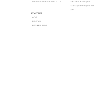
konkreteThemen von A...Z
Prozess-Reifegrad
Managementsysteme
KVP
KONTAKT
AGB
DSGVO
IMPRESSUM