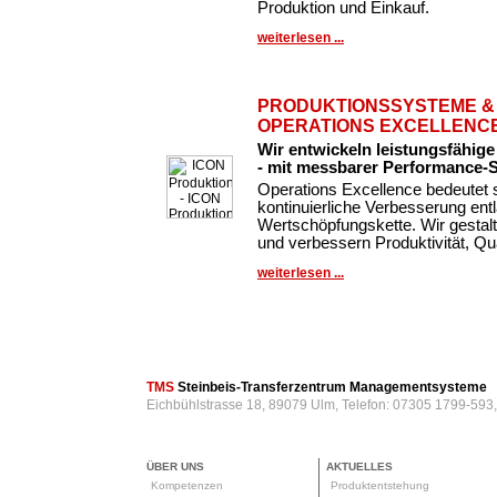
Produktion und Einkauf.
weiterlesen ...
PRODUKTIONSSYSTEME &
OPERATIONS EXCELLENC
Wir entwickeln leistungsfähig
- mit messbarer Performance-
Operations Excellence bedeutet 
kontinuierliche Verbesserung en
Wertschöpfungskette. Wir gestal
und verbessern Produktivität, Qua
weiterlesen ...
TMS
Steinbeis-Transferzentrum Managementsysteme
Eichbühlstrasse 18, 89079 Ulm, Telefon: 07305 1799-593
ÜBER UNS
AKTUELLES
Kompetenzen
Produktentstehung